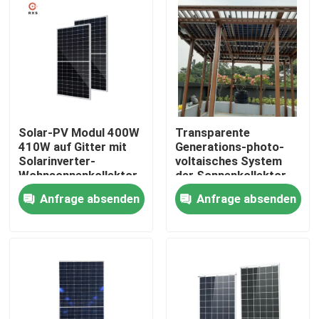
Solar-PV Modul 400W
Transparente
410W auf Gitter mit
Generations-photo-
Solarinverter-
voltaisches System
Wohnsonnenkollektor
der Sonnenkollektor-
hohe
Anfrage absenden
Anfrage absenden
Leistungsfähigkeits-
hohen Leistung Rixin
Haus
Produkte
Über uns