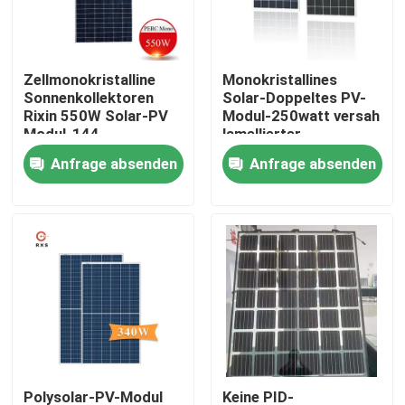
Fabrik-Ausflug
Zellmonokristalline
Monokristallines
Sonnenkollektoren
Solar-Doppeltes PV-
Qualitätskontrolle
Rixin 550W Solar-PV
Modul-250watt versah
Modul-144
lamellierter
wasserdicht
Glassonnenkollektor
Anfrage absenden
Anfrage absenden
Treten Sie mit uns in Verbindung
mit Seiten
Fordern Sie ein Zitat
Solar-PV-Modul
Sonnenkollektoren der hohen Leistung
BIPV-Sonnenkollektoren
Polysolar-PV-Modul
Keine PID-