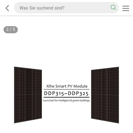
3
/
5