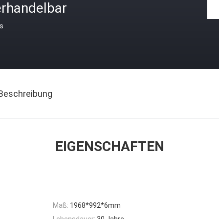
erhandelbar
is
Beschreibung
EIGENSCHAFTEN
Maß:
1968*992*6mm
Lebensdauer:
30 Jahre