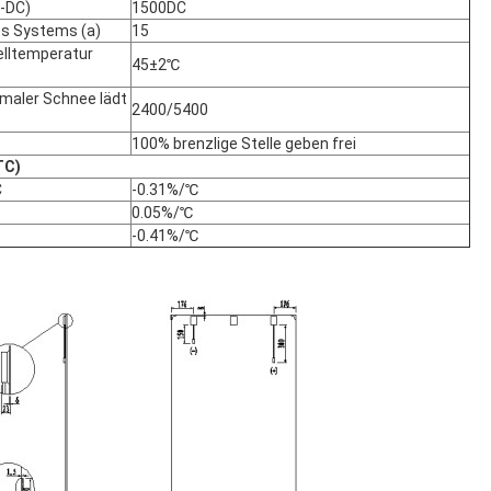
-DC)
1500DC
s Systems (a)
15
elltemperatur
45±2℃
maler Schnee lädt
2400/5400
100% brenzlige Stelle geben frei
TC)
C
-0.31%/℃
0.05%/℃
-0.41%/℃