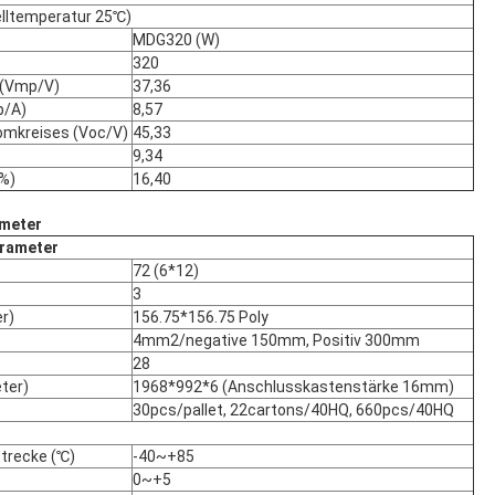
lltemperatur 25℃)
MDG320 (W)
320
 (Vmp/V)
37,36
p/A)
8,57
omkreises (Voc/V)
45,33
9,34
(%)
16,40
ameter
rameter
72 (6*12)
3
r)
156.75*156.75 Poly
4mm2/negative 150mm, Positiv 300mm
28
ter)
1968*992*6 (Anschlusskastenstärke 16mm)
30pcs/pallet, 22cartons/40HQ, 660pcs/40HQ
trecke (℃)
-40~+85
0~+5