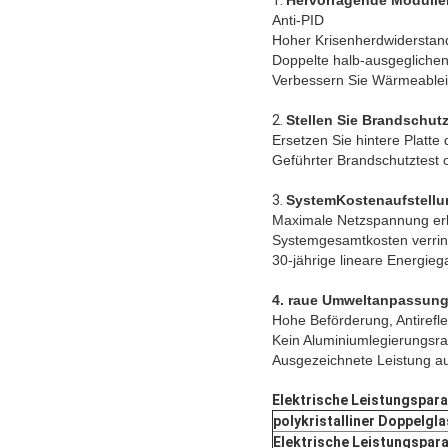
1.
Hervorragende Modulle
Anti-PID
Hoher Krisenherdwiderstan
Doppelte halb-ausgegliche
Verbessern Sie Wärmeablei
2.
Stellen Sie Brandschutz
Ersetzen Sie hintere Platt
Geführter Brandschutztest 
3.
SystemKostenaufstellu
Maximale Netzspannung er
Systemgesamtkosten verrin
30-jährige lineare Energieg
4. raue Umweltanpassun
Hohe Beförderung, Antirefl
Kein Aluminiumlegierungsr
Ausgezeichnete Leistung a
Elektrische Leistungspar
polykristalliner Doppelg
Elektrische Leistungspar