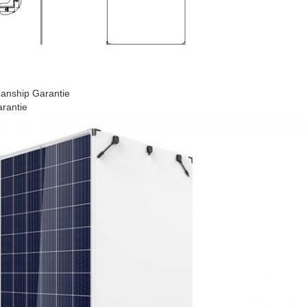
manship Garantie
arantie