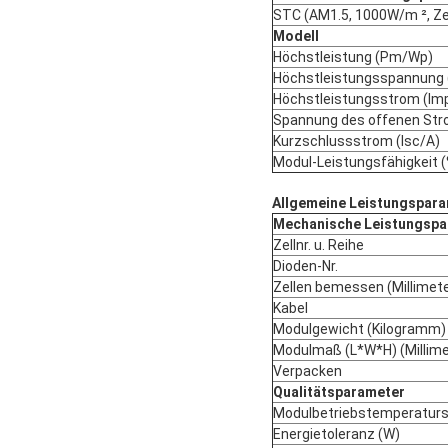
STC (AM1.5, 1000W/m ², Ze
Modell
Höchstleistung (Pm/Wp)
Höchstleistungsspannung
Höchstleistungsstrom (Im
Spannung des offenen Str
Kurzschlussstrom (Isc/A)
Modul-Leistungsfähigkeit 
Allgemeine Leistungspar
Mechanische Leistungspa
Zellnr. u. Reihe
Dioden-Nr.
Zellen bemessen (Millimete
Kabel
Modulgewicht (Kilogramm)
Modulmaß (L*W*H) (Millime
Verpacken
Qualitätsparameter
Modulbetriebstemperaturs
Energietoleranz (W)