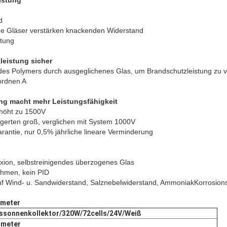
istung
d
ne Gläser verstärken knackenden Widerstand
tung
leistung sicher
e des Polymers durch ausgeglichenes Glas, um Brandschutzleistung zu 
ordnen A
ng macht mehr Leistungsfähigkeit
höht zu 1500V
gerten groß, verglichen mit System 1000V
arantie, nur 0,5% jährliche lineare Verminderung
g
exion, selbstreinigendes überzogenes Glas
ahmen, kein PID
uf Wind- u. Sandwiderstand, Salznebelwiderstand, AmmoniakKorrosions
ameter
lassonnenkollektor/320W/72cells/24V/Weiß
ameter