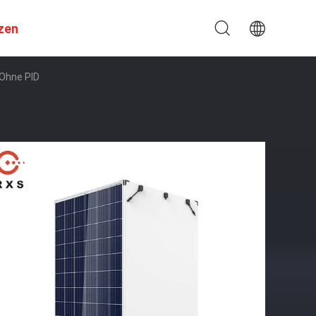
zen
 Ohne PID