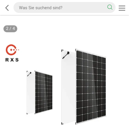
3
/
4