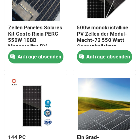
Produkte
Zellen Paneles Solares
500w monokristalline
Kit Costo Rixin PERC
PV Zellen der Modul-
Solar-PV-Modul
550W 10BB
Macht-72 550 Watt
Monostalline PV
Sonnenkollektor-
Modul-144
Anfrage absenden
Anfrage absenden
Sonnenkollektoren der hohen Leistung
BIPV-Sonnenkollektoren
monokristallines PV-Modul
Standardsonnenkollektor
BIPV-Modul
144 PC
Ein Grad-