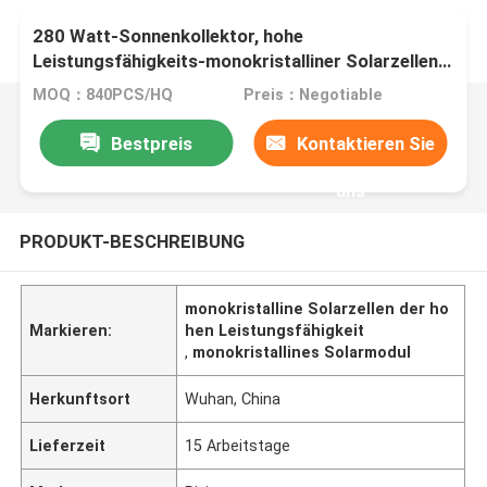
280 Watt-Sonnenkollektor, hohe
Leistungsfähigkeits-monokristalliner Solarzellen-
hoher brenzlige Stelle-Widerstand
MOQ：840PCS/HQ
Preis：Negotiable
Bestpreis
Kontaktieren Sie
uns
PRODUKT-BESCHREIBUNG
monokristalline Solarzellen der ho
Markieren:
hen Leistungsfähigkeit
,
monokristallines Solarmodul
Herkunftsort
Wuhan, China
Lieferzeit
15 Arbeitstage