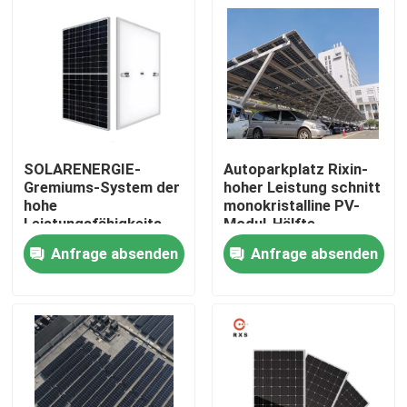
SOLARENERGIE-
Autoparkplatz Rixin-
Gremiums-System der
hoher Leistung schnitt
hohe
monokristalline PV-
Leistungsfähigkeits-
Modul-Hälfte
hohen Leistung Wohn
Sonnenkollektoren
Anfrage absenden
Anfrage absenden
108Cells
Nach Hause
Über uns
Kontakte