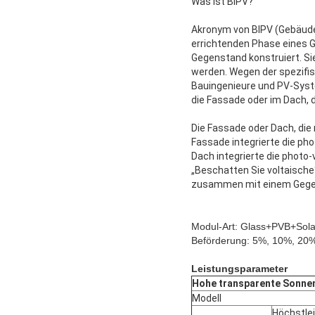
Was ist BIPV?
Akronym von BIPV (Gebäude 
errichtenden Phase eines 
Gegenstand konstruiert. S
werden. Wegen der spezifis
Bauingenieure und PV-Syst
die Fassade oder im Dach,
Die Fassade oder Dach, di
Fassade integrierte die p
Dach integrierte die phot
„Beschatten Sie voltaische
zusammen mit einem Gegen
Modul-Art: Glass+PVB+Sol
Beförderung: 5%, 10%, 20
Leistungsparameter
Hohe transparente Sonnen
Modell
Höchstlei