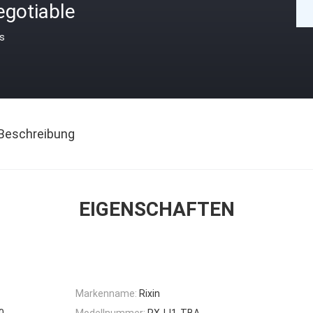
egotiable
is
Beschreibung
EIGENSCHAFTEN
Markenname:
Rixin
0
Modellnummer:
RXJJ1-TBA