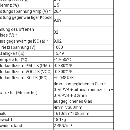
leranz (%)
± 5
istungsspannung Vmp (V) *
26,4
istung gegenwärtiger Kobold
9,09
nung des offenen
32
ses (V) *
ss gegenwärtige ISC (a) *
9,02
EINREICHUNGEN
 Netzspannung (V)
1000
fähigkeit (%)
15,49
temperatur (℃)
-40~85℃
rkoeffizient P.M. TK (P.M.)
-0.380%/K
urkoeffizient VOC TK (VOC)
-0.300%/K
rkoeffizient ISC TK (ISC)
+0.048%/K
4mm ausgeglichenes Glas +
0.76PVB + bifacial monozellen +
truktur (Millimeter)
0.76PVB + 3.2mm
ausgeglichenes Glas
4mm ²/300mm
maß
1610mm*1085mm
ewicht
18.1kg
swiderstand
2.4KN/m ²