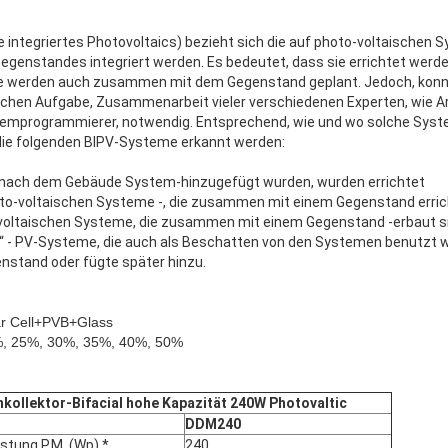
integriertes Photovoltaics) bezieht sich die auf photo-voltaischen S
Gegenstandes integriert werden. Es bedeutet, dass sie errichtet we
ie werden auch zusammen mit dem Gegenstand geplant. Jedoch, konnt
chen Aufgabe, Zusammenarbeit vieler verschiedenen Experten, wie Arc
emprogrammierer, notwendig. Entsprechend, wie und wo solche System
 die folgenden BIPV-Systeme erkannt werden:
e nach dem Gebäude System-hinzugefügt wurden, wurden errichtet
hoto-voltaischen Systeme -, die zusammen mit einem Gegenstand erri
o-voltaischen Systeme, die zusammen mit einem Gegenstand -erbaut s
“ - PV-Systeme, die auch als Beschatten von den Systemen benutzt w
Hinterlass eine Nachricht
Wir rufen Sie bald zurück!
stand oder fügte später hinzu.
ar Cell+PVB+Glass
%, 25%, 30%, 35%, 40%, 50%
kollektor-Bifacial hohe Kapazität 240W Photovaltic
DDM240
stung P.M. (Wp) *
240