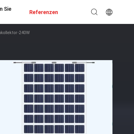
n Sie
Referenzen
nkollektor-240W