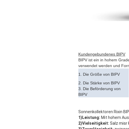
Kundengebundenes BIPV
BIPV ist ein in hohem Gra
verwendet werden und Form,
1. Die Größe von BIPV
2. Die Stärke von BIPV
3. Die Beförderung von
BIPV
Sonnenkollektoren Rixin BI
1)Leistung:
Mit hohem Aus
2)Vielseitigkeit:
Salz misr 
3)Zuverlässigkeit:
zwingen