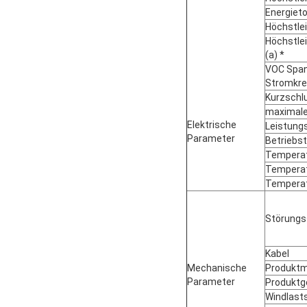
Energieto
Höchstle
Höchstle
(a) *
VOC Span
Stromkrei
Kurzschlu
maximale
Elektrische
Leistungs
Parameter
Betriebs
Temperatu
Temperat
Temperatu
Störungss
Kabel
Mechanische
Produkt
Parameter
Produktg
Windlast