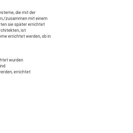
ysteme, die mit der
rden,/zusammen mit einem
en sie später errichtet
hitekten, ist
e errichtet werden, ob in
chtet wurden
ind
erden, errichtet