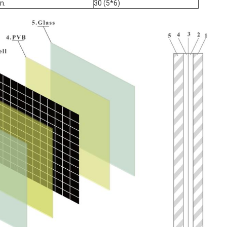
n.
30 (5*6)