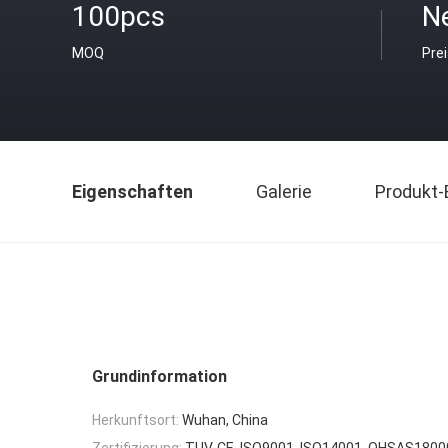
100pcs
N
MOQ
Pre
Eigenschaften
Galerie
Produkt-
Grundinformation
Herkunftsort:
Wuhan, China
Zertifizierung:
TUV, CE, ISO9001, ISO14001, OHSAS1800