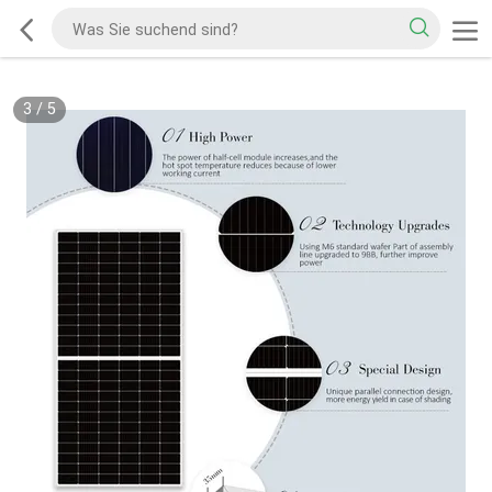
3
/
5