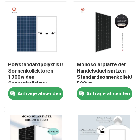
Polystandardpolykristalline
Monosolarplatte der
Sonnenkollektoren
Handelsdachspitzen-
1000w des
Standardsonnenkollektor
Sonnenkollektor-
500wp
330W 350w für
Anfrage absenden
Anfrage absenden
Hauptdach
Haus
Produkte
Über uns