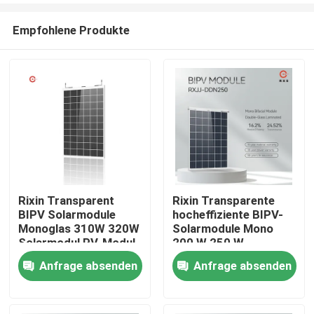
Empfohlene Produkte
Rixin Transparent
Rixin Transparente
BIPV Solarmodule
hocheffiziente BIPV-
Nach Hause
Monoglas 310W 320W
Solarmodule Mono
Solarmodul PV-Modul
200 W 250 W
Solarmodul
Anfrage absenden
Anfrage absenden
Über uns
Kontakte