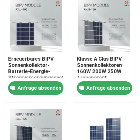
Produkte
Solar-PV-Modul
Sonnenkollektoren der hohen Leistung
Erneuerbares BIPV-
Klasse A Glas BIPV
Sonnenkollektor-
Sonnenkollektoren
Batterie-Energie-
160W 200W 250W
BIPV-Sonnenkollektoren
Stromversorgungssystem
Transparent
300W für
Anpassbar
Anfrage absenden
Anfrage absenden
Hauptcarport
monokristallines PV-Modul
Standardsonnenkollektor
BIPV-Modul