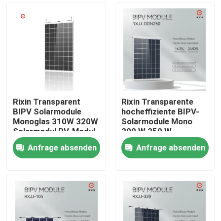
Rixin Transparent
Rixin Transparente
BIPV Solarmodule
hocheffiziente BIPV-
Monoglas 310W 320W
Solarmodule Mono
Solarmodul PV-Modul
200 W 250 W
Solarmodul
Anfrage absenden
Anfrage absenden
Nach Hause
Über uns
Kontakte