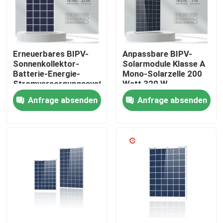
Produkte
Erneuerbares BIPV-
Anpassbare BIPV-
Solar-PV-Modul
Sonnenkollektor-
Solarmodule Klasse A
Batterie-Energie-
Mono-Solarzelle 200
Stromversorgungssystem
Watt 320 W
Sonnenkollektoren der hohen Leistung
300W für
Anfrage absenden
Anfrage absenden
Hauptcarport
BIPV-Sonnenkollektoren
monokristallines PV-Modul
Standardsonnenkollektor
BIPV-Modul