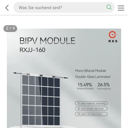
2
/
4