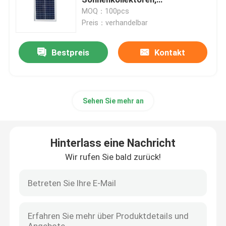
Polysolarzelle 20W 12V
MOQ：100pcs
Preis：verhandelbar
monokristallines PV-Modul
Bestpreis
Kontakt
Standardsonnenkollektor
BIPV-Modul
Sehen Sie mehr an
bifacial Sonnenkollektoren
Hinterlass eine Nachricht
Modul PERC PV
Wir rufen Sie bald zurück!
polykristallines pv-Modul
doppelte Glas pv-Module