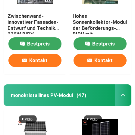
Zwischenwand-
Hohes
innovativer Fassaden-
Sonnenkollektor-Modul
Entwurf und Technik
der Beförderungs-
230W BIPV
BIPV mit
kundengebundenem
Bestpreis
Bestpreis
Dimenensions und
Stärke
Kontakt
Kontakt
monokristallines PV-Modul
(47)