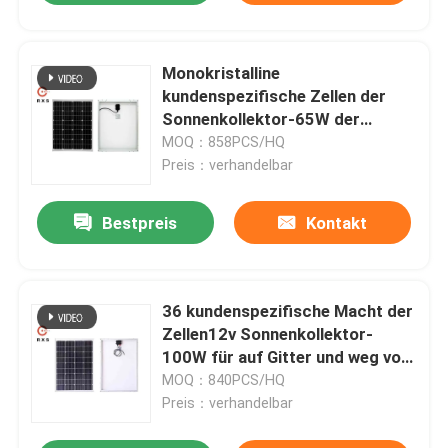
Monokristalline
kundenspezifische Zellen der
Sonnenkollektor-65W der
Macht-36 mit langer
MOQ：858PCS/HQ
Lebensdauer
Preis：verhandelbar
Bestpreis
Kontakt
36 kundenspezifische Macht der
Zellen12v Sonnenkollektor-
100W für auf Gitter und weg vom
Planquadrat
MOQ：840PCS/HQ
Preis：verhandelbar