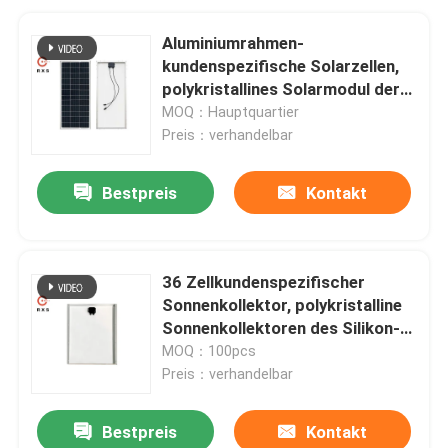
Aluminiumrahmen-
kundenspezifische Solarzellen,
polykristallines Solarmodul der
Zellen105w 36
MOQ：Hauptquartier
Preis：verhandelbar
Bestpreis
Kontakt
36 Zellkundenspezifischer
Sonnenkollektor, polykristalline
Sonnenkollektoren des Silikon-
80W
MOQ：100pcs
Preis：verhandelbar
Bestpreis
Kontakt