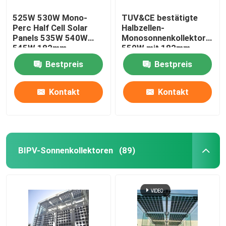
525W 530W Mono-
TUV&CE bestätigte
Perc Half Cell Solar
Halbzellen-
Panels 535W 540W
Monosonnenkollektor
545W 182mm
550W mit 182mm
Solarzelle
Bestpreis
Bestpreis
Kontakt
Kontakt
BIPV-Sonnenkollektoren
(89)