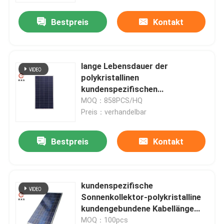
Bestpreis
Kontakt
lange Lebensdauer der
polykristallinen
kundenspezifischen
Sonnenkollektor-125W für
MOQ：858PCS/HQ
Solargarten-Licht
Preis：verhandelbar
Bestpreis
Kontakt
Haus
kundenspezifische
Produkte
Sonnenkollektor-polykristalline
kundengebundene Kabellänge
der Zellen160w 36
Über uns
MOQ：100pcs