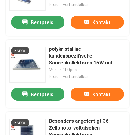
Preis：verhandelbar
Fabrik-Ausflug
Bestpreis
Kontakt
Qualitätskontrolle
polykristalline
Treten Sie mit uns in Verbindung
kundenspezifische
Sonnenkollektoren 15W mit
3.2mm niedriges Eisen-
MOQ：100pcs
Fordern Sie ein Zitat
ausgeglichenem Glas
Preis：verhandelbar
Solar-PV-Modul
Bestpreis
Kontakt
Sonnenkollektoren der hohen Leistung
Besonders angefertigt 36
Zellphoto-voltaischen
BIPV-Sonnenkollektoren
Sonnenkollektoren,