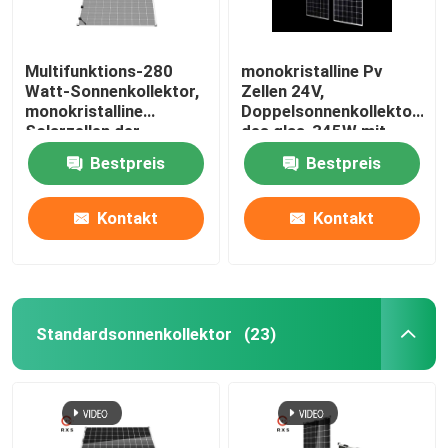
Multifunktions-280
monokristalline Pv
Watt-Sonnenkollektor,
Zellen 24V,
monokristalline
Doppelsonnenkollektor
Solarzellen der
des glas-345W mit
Zellen20v 60
Multifunktions
Bestpreis
Bestpreis
Kontakt
Kontakt
Standardsonnenkollektor
(23)