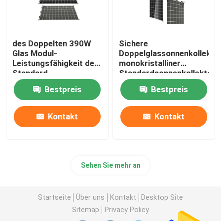
des Doppelten 390W
Sichere
Glas Modul-
Doppelglassonnenkollekto
Leistungsfähigkeit des
monokristalliner
Standard-
Standardsonnenkollektor
Sonnenkollektor-19,9%
385W/72cells
Bestpreis
Bestpreis
lang unter Verwendung
des Lebens
Kontakt
Kontakt
Sehen Sie mehr an
Startseite
Über uns
Kontakt
Desktop Site
Sitemap
Privacy Policy