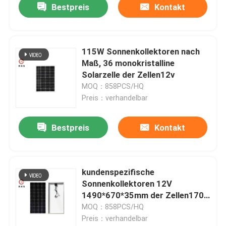
Bestpreis
Kontakt
115W Sonnenkollektoren nach
Maß, 36 monokristalline
Solarzelle der Zellen12v
MOQ：858PCS/HQ
Preis：verhandelbar
Bestpreis
Kontakt
kundenspezifische
Sonnenkollektoren 12V
1490*670*35mm der Zellen170w
36 für Solarstraßenlaterne
MOQ：858PCS/HQ
Preis：verhandelbar